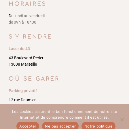
HORAIRES
D
u lundi au vendredi
de 09h à 18h30
S'Y RENDRE
Laser du 43
43 Boulevard Perier
13008 Marseille
OÙ SE GARER
Parking privatif
12 rue Daumier
13008 Marseille
Les cookies assurent le bon fonctionnement de notre site
Internet et de comprendre comment il est utilisé.
Accepter
Ne pas accepter
Notre politique
© Copyright Centre laser Le 43 Périer –
Dixi