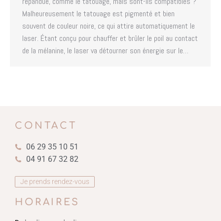
répandue, comme le tatouage, mais sont-ils compatibles ?
Malheureusement le tatouage est pigmenté et bien
souvent de couleur noire, ce qui attire automatiquement le
laser. Étant conçu pour chauffer et brûler le poil au contact
de la mélanine, le laser va détourner son énergie sur le…
CONTACT
06 29 35 10 51
04 91 67 32 82
Je prends rendez-vous
HORAIRES