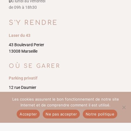
D
u lundi au vendredi
de 09h à 18h30
S'Y RENDRE
Laser du 43
43 Boulevard Perier
13008 Marseille
OÙ SE GARER
Parking privatif
12 rue Daumier
13008 Marseille
Les cookies assurent le bon fonctionnement de notre site
Internet et de comprendre comment il est utilisé.
Accepter
Ne pas accepter
Notre politique
© Copyright Centre laser Le 43 Périer –
Dixi