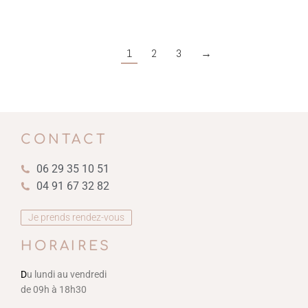
1
2
3
→
CONTACT
06 29 35 10 51
04 91 67 32 82
Je prends rendez-vous
HORAIRES
D
u lundi au vendredi
de 09h à 18h30